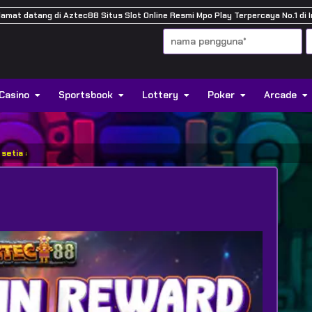
lamat datang di Aztec88 Situs Slot Online Resmi Mpo Play Terpercaya No.1 di 
Casino
Sportsbook
Lottery
Poker
Arcade
 setia aztec88